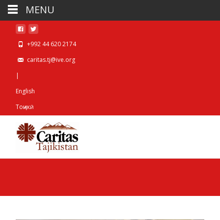
MENU
+992 44 620 2174
caritas.tj@ive.org
|
English
Тоҷикӣ