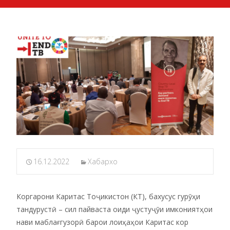
16.12.2022
Хабархо
Коргарони Каритас Тоҷикистон (КТ), бахусус гурӯҳи
тандурустӣ – сил пайваста оиди ҷустуҷӯи имкониятҳои
нави маблағгузорӣ барои лоиҳаҳои Каритас кор