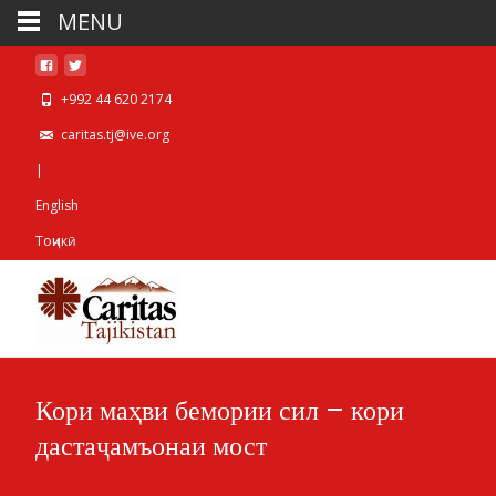
MENU
+992 44 620 2174
caritas.tj@ive.org
|
English
Тоҷикӣ
Кори маҳви бемории сил – кори
дастаҷамъонаи мост