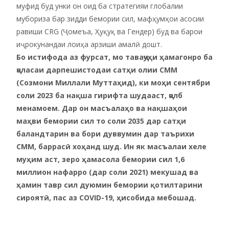
муфид буд унки он оид ба стратегияи глобалии
мубориза бар зидди бемории сил, мафҳумҳои асосии
равиши CRG (Ҷомеъа, Ҳуқуқ ва Гендер) буд ва барои
иҷрокунандаи лоиҳа арзиши амалӣ дошт.
Бо истифода аз фурсат, мо таваҷҷуҳи ҳамагонро ба
ҷаласаи дарпешистодаи сатҳи олии СММ
(Созмони Миллали Муттаҳид), ки моҳи сентябри
соли 2023 ба нақша гирифта шудааст, ҷалб
менамоем. Дар он масъалаҳо ва нақшаҳои
маҳви бемории сил то соли 2035 дар сатҳи
баландтарин ва бори дуввумин дар таърихи
СММ, баррасӣ хоҳанд шуд. Ин як масъалаи хеле
муҳим аст, зеро ҳамасола бемории сил 1,6
миллион нафарро (дар соли 2021) мекушад ва
ҳамин тавр сил дуюмин бемории қотилтарини
сироятӣ, пас аз COVID-19, ҳисобида мебошад.