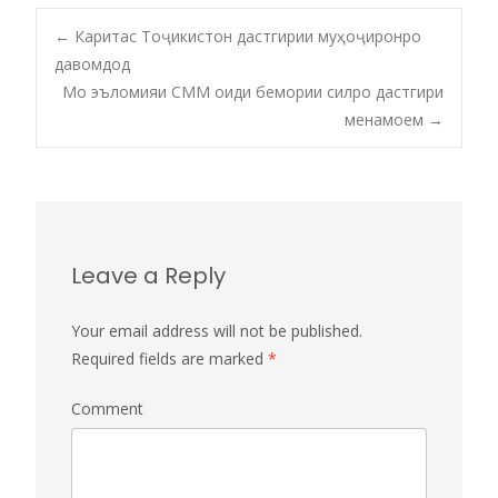
←
Каритас Тоҷикистон дастгирии муҳоҷиронро
давомдод
Post navigation
Мо эъломияи СММ оиди бемории силро дастгири
менамоем
→
Leave a Reply
Your email address will not be published.
Required fields are marked
*
Comment