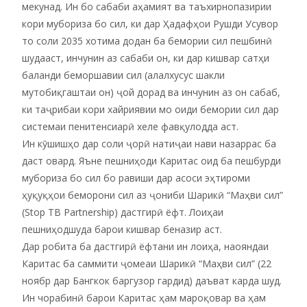
мекунад. Ин бо сабаби аҳамият ва таъхирнопазирии
кори мубориза бо сил, ки дар Ҳадафҳои Рушди Усувор
то соли 2035 хотима додан ба бемории сил пешбинӣ
шудааст, инчунин аз сабаби он, ки дар кишвар сатҳи
баланди беморшавии сил (алалхусус шакли
мутобиқгаштаи он) ҷой дорад ва инчунин аз он сабаб,
ки таҷрибаи кори хайриявии мо оиди бемории сил дар
системаи пенитенсиарӣ хеле фавқулодда аст.
Ин кӯшишҳо дар соли ҷорӣ натиҷаи нави назаррас ба
даст овард. Яъне пешниҳоди Каритас оид ба пешбурди
мубориза бо сил бо равиши дар асоси эҳтироми
ҳуқуқҳои беморони сил аз ҷониби Шарикӣ “Маҳви сил”
(Stop TB Partnership) дастгирӣ ёфт. Лоиҳаи
пешниҳодшуда барои кишвар беназир аст.
Дар робита ба дастгирӣ ёфтани ин лоиҳа, наояндаи
Каритас ба саммити ҷомеаи Шарикӣ “Маҳви сил” (22
ноябр дар Бангкок баргузор гардид) даъват карда шуд.
Ин чорабинӣ барои Каритас ҳам мароқовар ва ҳам