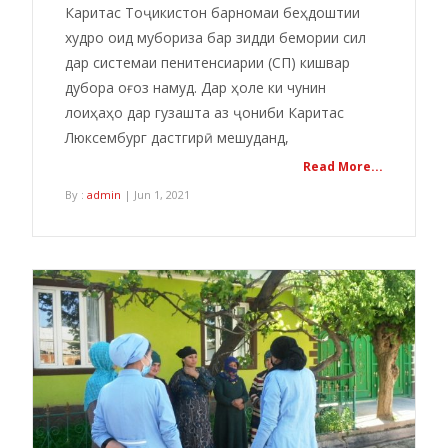
Каритас Тоҷикистон барномаи беҳдоштии
худро оид мубориза бар зидди бемории сил
дар системаи пенитенсиарии (СП) кишвар
дубора оғоз намуд. Дар ҳоле ки чунин
лоиҳаҳо дар гузашта аз ҷониби Каритас
Люксембург дастгирӣ мешуданд,
Read More...
By :
admin
| Jun 1, 2021