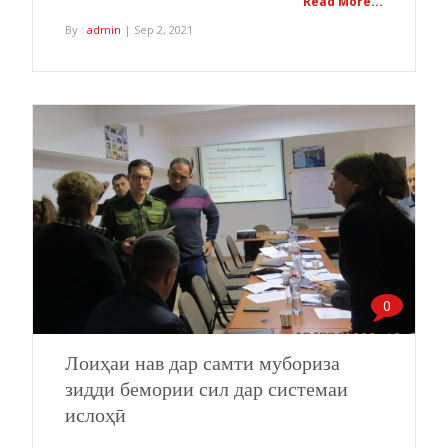
Read More...
By :
admin
| Sep 2, 2021
0
Лоиҳаи нав дар самти мубориза
зидди бемории сил дар системаи
ислоҳӣ