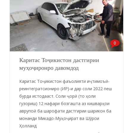
0
Каритас Тоҷикистон дастгирии
муҳоҷиронро давомдод
Каритас Тоҷикистон фаъолияти иҷтимоъӣ-
реинтегратсиониро (ИР)-и дар соли 2022 пеш
бурда истодааст. Соли ҷорӣ (то ҳоли
гузориш) 12 нафари бозгашта аз кишварҳои
аврупоӣ ба шарофати дастгирии шарикон ба
монанди Микадо-Муҳоҷират ва Шӯрои
Ҳолланд