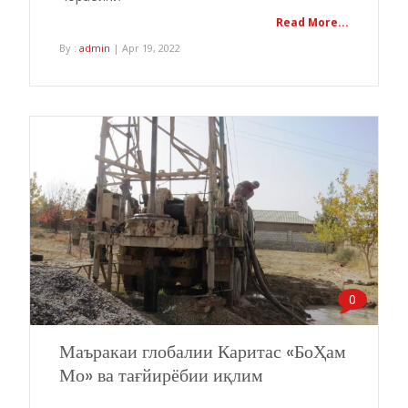
Read More...
By :
admin
| Apr 19, 2022
0
Маъракаи глобалии Каритас «БоҲам
Мо» ва тағйирёбии иқлим