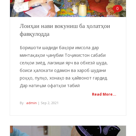
0
Лоиҳаи нави вокуниш ба ҳолатҳои
фавқулодда
Боришоти шадиди баҳори имсола дар
минтақаҳои ҷанубии Тоҷикистон сабаби
селҳои зиёд, лағзиши ярч ва обхезӣ шуда,
боиси ҳалокати одамон ва хароб шудани
роҳҳо, пулҳо, хонаҳо ва ҳайвонот гардид.
Дар натиҷаи офатҳои табиӣ
Read More...
By :
admin
| Sep 2, 2021