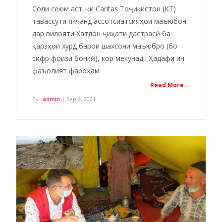
Соли сеюм аст, ки Caritas Тоҷикистон (КТ)
тавассути якчанд ассотсиатсияҳои маъюбон
дар вилояти Хатлон ҷиҳати дастрасӣ ба
қарзҳои хурд барои шахсони маъюбро (бо
сифр фоизи бонкӣ), кор мекунад,. Ҳадафи ин
фаъолият фароҳам
Read More...
By :
admin
| Sep 2, 2021