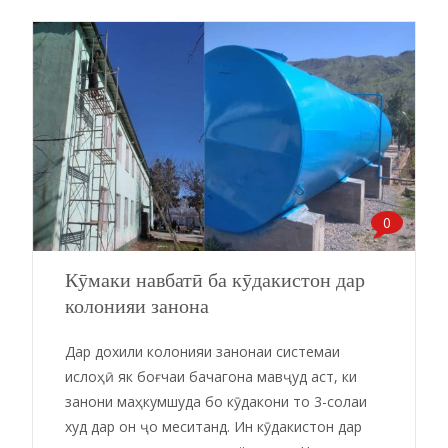
0
Кӯмаки навбатӣ ба кӯдакистон дар
колонияи занона
Дар дохили колонияи занонаи системаи
ислоҳӣ як боғчаи бачагона мавҷуд аст, ки
занони маҳкумшуда бо кӯдакони то 3-солаи
худ дар он ҷо меситанд. Ин кӯдакистон дар