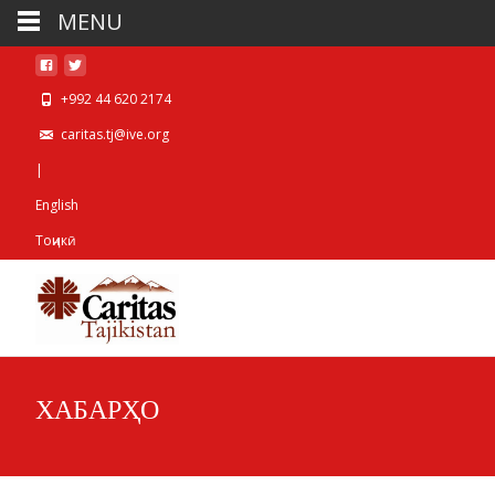
MENU
+992 44 620 2174
caritas.tj@ive.org
|
English
Тоҷикӣ
ХАБАРҲО