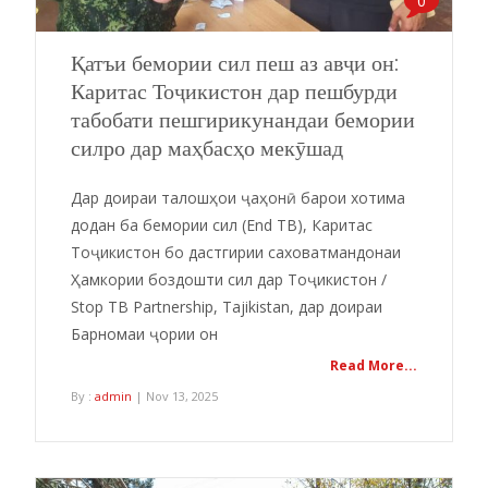
0
Қатъи бемории сил пеш аз авҷи он:
Каритас Тоҷикистон дар пешбурди
табобати пешгирикунандаи бемории
силро дар маҳбасҳо мекӯшад
Дар доираи талошҳои ҷаҳонӣ барои хотима
додан ба бемории сил (End TB), Каритас
Тоҷикистон бо дастгирии саховатмандонаи
Ҳамкории боздошти сил дар Тоҷикистон /
Stop TB Partnership, Tajikistan, дар доираи
Барномаи ҷории он
Read More...
By :
admin
| Nov 13, 2025