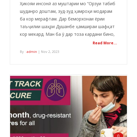
Ҳикояи инсонӣ аз муштарии мо “Орзуи табиб
шуданро доштам, зуд-зуд ҳамроҳи модарам
ба кор мерафтам. Дар беморхонаи ёрии
таъҷилии шаҳри Душанбе ҳамшираи шафқат
кор мекард. Ман ба ӯ дар тоза кардани бино,
Read More...
By :
admin
| Nov 2, 2023
0