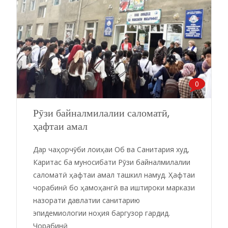
0
Рӯзи байналмилалии саломатӣ,
ҳафтаи амал
Дар чаҳорчӯби лоиҳаи Об ва Санитария худ,
Каритас ба муносибати Рӯзи байналмилалии
саломатӣ ҳафтаи амал ташкил намуд. Ҳафтаи
чорабинӣ бо ҳамоҳангӣ ва иштироки маркази
назорати давлатии санитарию
эпидемиологии ноҳия баргузор гардид.
Чорабинӣ