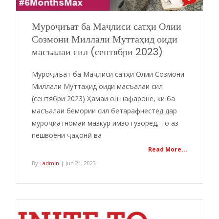
Муроҷиъат ба Маҷлиси сатҳи Олии
Созмони Миллали Муттаҳид оиди
масъалаи сил (сентябри 2023)
Муроҷиъат ба Маҷлиси сатҳи Олии Созмони
Миллали Муттаҳид оиди масъалаи сил
(сентябри 2023) Ҳамаи он нафароне, ки ба
масъалаи бемории сил бетарафнестед дар
муроҷиатномаи мазкур имзо гузоред, то аз
пешвоёни ҷаҳонӣ ва
Read More...
By :
admin
| Jun 21, 2023