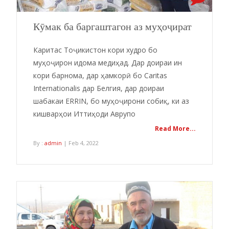
Кӯмак ба баргаштагон аз муҳоҷират
Каритас Тоҷикистон кори худро бо
муҳоҷирон идома медиҳад. Дар доираи ин
кори барнома, дар ҳамкорӣ бо Caritas
Internationalis дар Белгия, дар доираи
шабакаи ERRIN, бо муҳоҷирони собиқ, ки аз
кишварҳои Иттиҳоди Аврупо
Read More...
By :
admin
| Feb 4, 2022