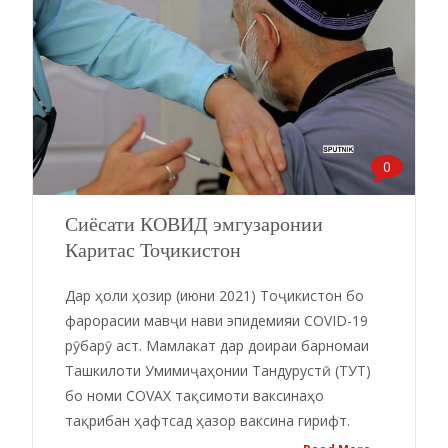
0
Сиёсати КОВИД эмгузаронии
Каритас Тоҷикистон
Дар ҳоли ҳозир (июни 2021) Тоҷикистон бо
фарорасии мавҷи нави эпидемияи COVID-19
рӯбарӯ аст. Мамлакат дар доираи барномаи
Ташкилоти Умимиҷаҳонии Тандурустӣ (ТУТ)
бо номи COVAX тақсимоти ваксинаҳо
тақрибан ҳафтсад ҳазор ваксина гирифт.