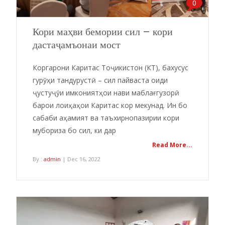
0
Кори маҳви бемории сил – кори
дастаҷамъонаи мост
Коргарони Каритас Тоҷикистон (КТ), бахусус
гурӯҳи тандурустӣ – сил пайваста оиди
ҷустуҷӯи имкониятҳои нави маблағгузорӣ
барои лоиҳаҳои Каритас кор мекунад. Ин бо
сабаби аҳамият ва таъхирнопазирии кори
мубориза бо сил, ки дар
Read More...
By :
admin
| Dec 16, 2022