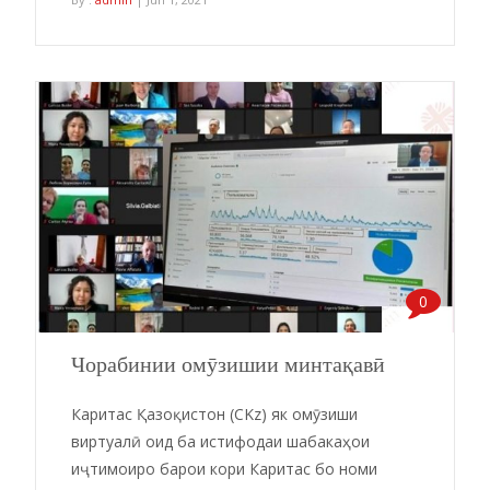
0
Чорабинии омӯзишии минтақавӣ
Каритас Қазоқистон (CKz) як омӯзиши
виртуалӣ оид ба истифодаи шабакаҳои
иҷтимоиро барои кори Каритас бо номи