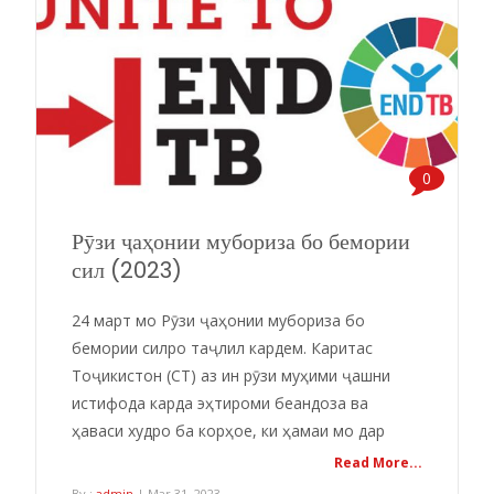
0
Рӯзи ҷаҳонии мубориза бо бемории
сил (2023)
24 март мо Рӯзи ҷаҳонии мубориза бо
бемории силро таҷлил кардем. Каритас
Тоҷикистон (CT) аз ин рӯзи муҳими ҷашни
истифода карда эҳтироми беандоза ва
ҳаваси худро ба корҳое, ки ҳамаи мо дар
Read More...
By :
admin
| Mar 31, 2023