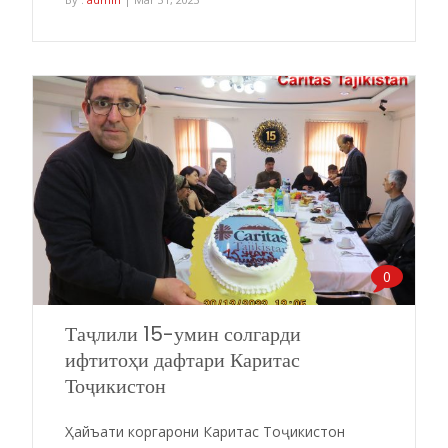
0
Таҷлили 15-умин солгарди
ифтитоҳи дафтари Каритас
Тоҷикистон
Ҳайъати коргарони Каритас Тоҷикистон