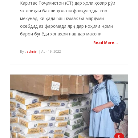
Каритас Тоҷикистон (CT) дар ҳоли ҳозир рӯи
як лоиҳаи бахши ҳолати фавқулодда кор
мекунад, ки ҳадафаш кумак ба мардуми
осебдид аз фаромади ярҷ дар ноҳияи Ҷомӣ
барои бунёди хонаҳои нав дар макони
Read More...
By :
admin
| Apr 19, 2022
0