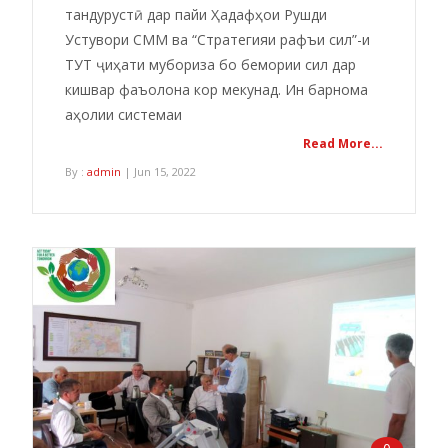
тандурустӣ дар пайи Ҳадафҳои Рушди
Устувори CММ ва “Стратегияи рафъи сил”-и
ТУТ ҷиҳати мубориза бо бемории сил дар
кишвар фаъолона кор мекунад. Ин барнома
аҳолии системаи
Read More...
By :
admin
| Jun 15, 2022