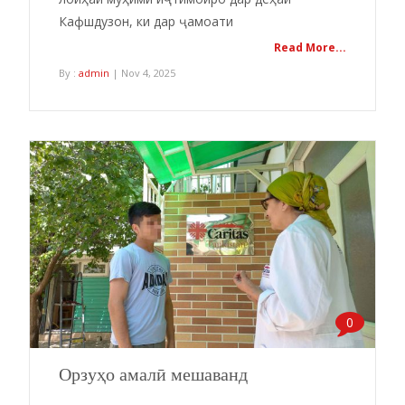
Кафшдузон, ки дар ҷамоати
Read More...
By :
admin
| Nov 4, 2025
0
Орзуҳо амалӣ мешаванд