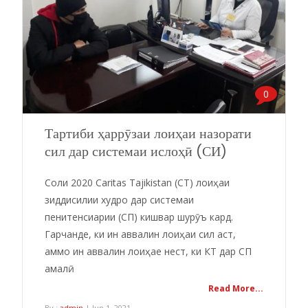
0
Тартиби ҳаррӯзаи лоиҳаи назорати
сил дар системаи ислоҳӣ (СИ)
Соли 2020 Caritas Tajikistan (CT) лоиҳаи
зиддисилии худро дар системаи
пенитенсиарии (СП) кишвар шурӯъ кард.
Гарчанде, ки ин аввалин лоиҳаи сил аст,
аммо ин аввалин лоиҳае нест, ки КТ дар СП
амалӣ
Read More...
By :
admin
| Jun 1, 2021