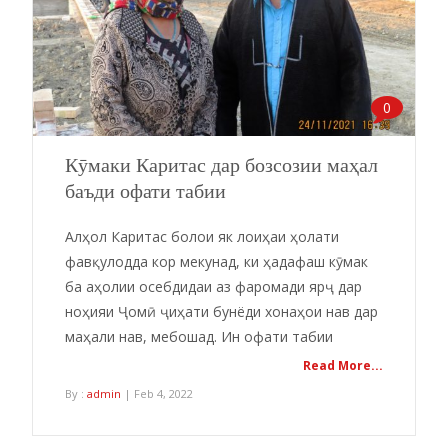
0
Кӯмаки Каритас дар бозсозии маҳал
баъди офати табии
Алҳол Каритас болои як лоиҳаи ҳолати
фавқулодда кор мекунад, ки ҳадафаш кӯмак
ба аҳолии осебдидаи аз фаромади ярҷ дар
ноҳияи Ҷомӣ ҷиҳати бунёди хонаҳои нав дар
маҳали нав, мебошад. Ин офати табии
Read More...
By :
admin
| Feb 4, 2022