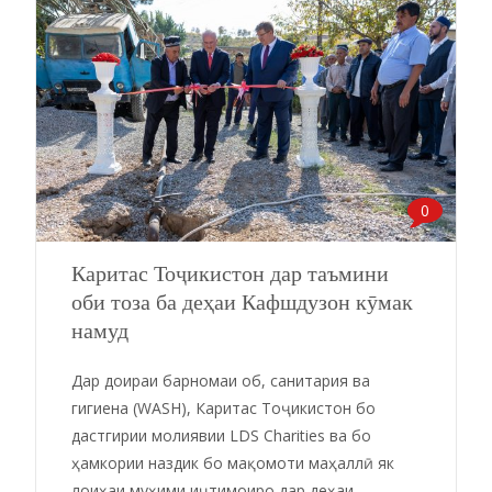
0
Каритас Тоҷикистон дар таъмини
оби тоза ба деҳаи Кафшдузон кӯмак
намуд
Дар доираи барномаи об, санитария ва
гигиена (WASH), Каритас Тоҷикистон бо
дастгирии молиявии LDS Charities ва бо
ҳамкории наздик бо мақомоти маҳаллӣ як
лоиҳаи муҳими иҷтимоиро дар деҳаи