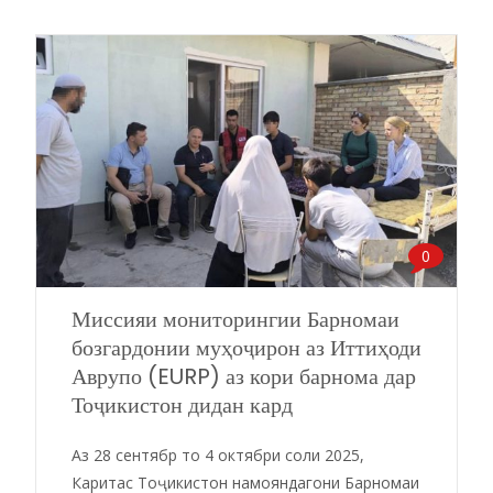
0
Миссияи мониторингии Барномаи
бозгардонии муҳоҷирон аз Иттиҳоди
Аврупо (EURP) аз кори барнома дар
Тоҷикистон дидан кард
Аз 28 сентябр то 4 октябри соли 2025,
Каритас Тоҷикистон намояндагони Барномаи