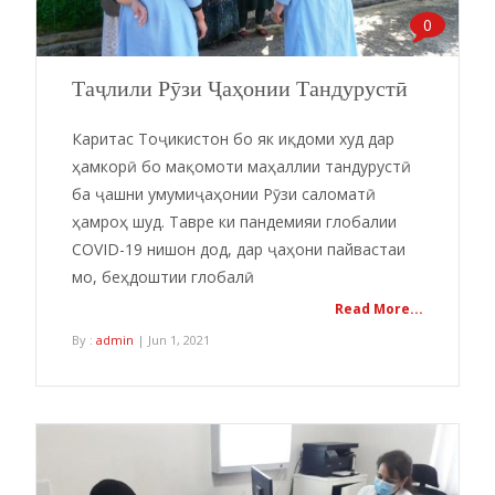
0
Таҷлили Рӯзи Ҷаҳонии Тандурустӣ
Каритас Тоҷикистон бо як иқдоми худ дар
ҳамкорӣ бо мақомоти маҳаллии тандурустӣ
ба ҷашни умумиҷаҳонии Рӯзи саломатӣ
ҳамроҳ шуд. Тавре ки пандемияи глобалии
COVID-19 нишон дод, дар ҷаҳони пайвастаи
мо, беҳдоштии глобалӣ
Read More...
By :
admin
| Jun 1, 2021