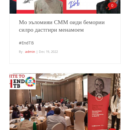
0
Мо эъломияи СММ оиди бемории
силро дастгири менамоем
#EndTB
By :
admin
| Dec 19, 2022