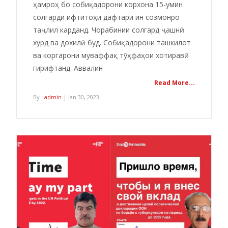
ҳамроҳ бо собиқадорони корхона 15-умин
солгарди ифтитоҳи дафтари ин созмонро
таҷлил карданд. Чорабинии солгард ҷашнӣ
хурд ва дохилӣ буд. Собиқадорони ташкилот
ва коргарони муваффақ тӯҳфаҳои хотиравӣ
гирифтанд. Аввалин
Read More...
By :
admin
| Jan 30, 2023