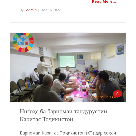
Read More...
By :
admin
| Dec 16, 2022
0
Нигоҳе ба барномаи тандурустии
Каритас Тоҷикистон
Барномаи Каритас Тоҷикистон (КТ) дар соҳаи