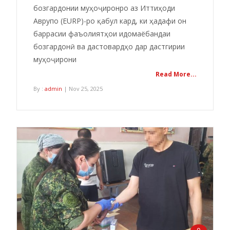
бозгардонии муҳоҷиронро аз Иттиҳоди
Аврупо (EURP)-ро қабул кард, ки ҳадафи он
баррасии фаъолиятҳои идомаёбандаи
бозгардонӣ ва дастовардҳо дар дастгирии
муҳоҷирони
Read More...
By :
admin
| Nov 25, 2025