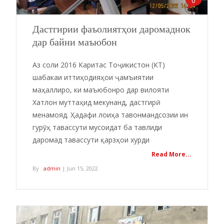
0
Дастгирии фаъолиятҳои даромаднок
дар байни маъюбон
Аз соли 2016 Каритас Тоҷикистон (КТ)
шабакаи иттиҳодияҳои ҷамъиятии
маҳаллиро, ки маъюбонро дар вилояти
Хатлон муттаҳид мекунанд, дастгирӣ
менамояд. Ҳадафи лоиҳа тавонмандсозии ин
гурӯҳ тавассути мусоидат ба тавлиди
даромад тавассути қарзҳои хурди
Read More...
By :
admin
| Jun 15, 2022