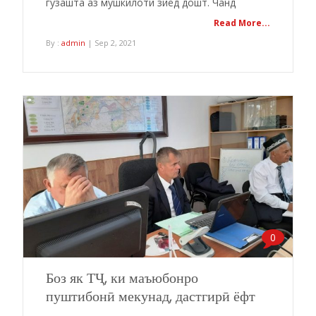
гузашта аз мушкилоти зиёд дошт. Чанд
Read More...
By :
admin
| Sep 2, 2021
0
Боз як ТҶ, ки маъюбонро
пуштибонӣ мекунад, дастгирӣ ёфт