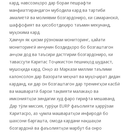
кард, навсозиҳоро дар бораи пешрафти
манфиатгирандагон мубодила кард ва тартиби
амалиётӣ ва молиявии бозгардониро, ки самаранокӣ,
шаффофият ва ҳисоботдиҳиро таъмин мекунанд,
муҳокима кард.
Ҳамчун як қисми рӯзномаи мониторинг, ҳайати
мониторингӣ инчунин боздидҳоро бо бозгаштагон
анҷом дод ва таъсири дастгирии бозгардониро, ки
тавассути Каритас Тоҷикистон пешниҳод шудааст,
мушоҳида кард. Онҳо аз Маркази миллии таълими
калонсолон дар Вазорати меҳнат ва муҳоҷират дидан
карданд, ки дар он бозгаштагон дар тренингҳои касбӣ
ва машваратӣ барои тақвияти малакаҳо ва
имкониятҳои зиндагии худ фаро гирифта мешаванд.
Дар тӯли миссия, гурӯҳи EURP фаъолияти ҳаррӯзаи
Каритасро, аз ҷумла машваратҳои инфиродӣ бо
шахсони баргашта, омода кардани нақшаҳои
бозгардонӣ ва фаъолиятҳои марбут ба онро