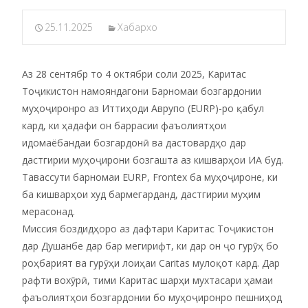
25.11.2025
Хабархо
Аз 28 сентябр то 4 октябри соли 2025, Каритас
Тоҷикистон намояндагони Барномаи бозгардонии
муҳоҷиронро аз Иттиҳоди Аврупо (EURP)-ро қабул
кард, ки ҳадафи он баррасии фаъолиятҳои
идомаёбандаи бозгардонӣ ва дастовардҳо дар
дастгирии муҳоҷирони бозгашта аз кишварҳои ИА буд.
Тавассути барномаи EURP, Frontex ба муҳоҷироне, ки
ба кишварҳои худ бармегарданд, дастгирии муҳим
мерасонад.
Миссия боздидҳоро аз дафтари Каритас Тоҷикистон
дар Душанбе дар бар мегирифт, ки дар он ҷо гурӯҳ бо
роҳбарият ва гурӯҳи лоиҳаи Caritas мулоқот кард. Дар
рафти вохӯрӣ, тими Каритас шарҳи мухтасари ҳамаи
фаъолиятҳои бозгардонии бо муҳоҷиронро пешниҳод