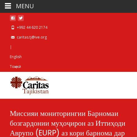
MENU
+992 44 620 2174
caritas.tj@ive.org
|
English
Тоҷикӣ
Миссияи мониторингии Барномаи
бозгардонии муҳоҷирон аз Иттиҳоди
Аврупо (EURP) аз кори барнома дар