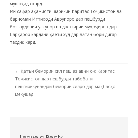
мушоҳида кард.
Ин сафар аҳамияти шарикии Каритас Тоҷикистон ва
барномаи Иттиҳоди Аврупоро дар пешбурди
бозгардонии устувор ва дастгирии муҳоҷирон дар
барқарор кардани ҳаёти худ дар ватан бори дигар
тасдиқ кард.
←
Қатъи бемории сил пеш аз авҷи он: Каритас
Тоҷикистон дар пешбурди табобати
Post navigation
пешгирикунандаи бемории силро дар маҳбасҳо
мекӯшад
Leave a Reply