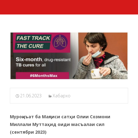
21.06.2023
Хабархо
Муроҷиъат ба Маҷлиси сатҳи Олии Созмони
Миллали Муттаҳид оиди масъалаи сил
(сентябри 2023)