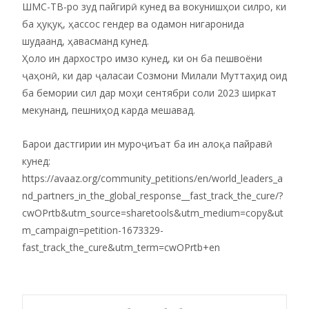
ШМС-TB-ро зуд пайгирӣ кунед ва вокунишҳои силро, ки
ба ҳуқуқ, ҳассос гендер ва одамон нигаронида
шудаанд, ҳавасманд кунед.
Ҳоло ин дархостро имзо кунед, ки он ба пешвоёни
ҷаҳонӣ, ки дар ҷаласаи Созмони Милали Муттаҳид оид
ба бемории сил дар моҳи сентябри соли 2023 ширкат
мекунанд, пешниҳод карда мешавад.
Барои дастгирии ин муроҷиъат ба ин алоқа пайравӣ
кунед:
https://avaaz.org/community_petitions/en/world_leaders_a
nd_partners_in_the_global_response__fast_track_the_cure/?
cwOPrtb&utm_source=sharetools&utm_medium=copy&ut
m_campaign=petition-1673329-
fast_track_the_cure&utm_term=cwOPrtb+en