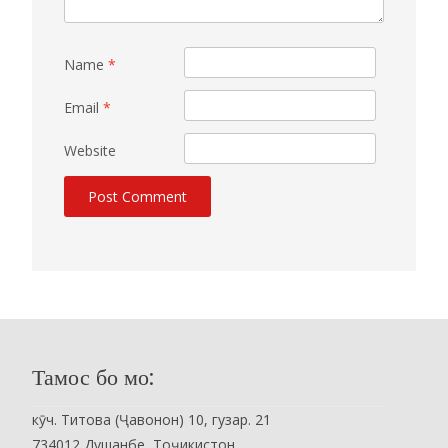
Name
*
Email
*
Website
Тамос бо мо:
кӯч. Титова (Ҷавонон) 10, гузар. 21
734012 Душанбе, Тоҷикистон