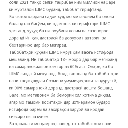
соли 2021 танҳо сеяки тақрибан ним миллион нафаре,
ки мубталои ШМС буданд, табобат гирифтанд.
Бо якҷоя кардани садои худ, мо метавонем бо овози
баландтар бигӯем, ки одамоне, ки гирифтори ШМС
ҳастанд, ҳуқуқ ба нигоҳубини лозим ва сазоворро
доранд! Ин ҳақ дастрасӣ ба доруҳои навтарин ва
беҳтаринро дар бар мегирад.
Табобатҳои кӯҳнаи ШМС имрӯз ҳам васеъ истифода
мешаванд. Ин табобатҳо 18+ моҳро дар бар мегиранд
ва самаранокиашон камтар аз 60% аст. Онҳое, ки бо
ШМС зиндагӣ мекунанд, бояд тавонанд ба табобатҳои
нави тасдиқшудаи Созмони умумиҷаҳонии тандурустӣ,
ки 90% самаранокӣ доранд, дастрасӣ дошта бошанд.
Бале, мо метавонем ба бемории сил хотима диҳем,
агар мо тамоми воситаҳои дар ихтиёрамон бударо
истифода барем ва захираҳои зарурӣ ва иродаи
сиёсиро пеша кунем.
Ба ҳаракати мо ҳамроҳ шавед, то табобатҳои нави