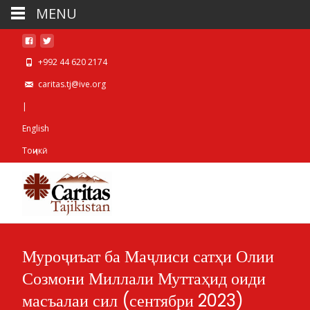
MENU
+992 44 620 2174
caritas.tj@ive.org
|
English
Тоҷикӣ
Муроҷиъат ба Маҷлиси сатҳи Олии
Созмони Миллали Муттаҳид оиди
масъалаи сил (сентябри 2023)