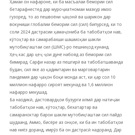
Ҳамаи он нафароне, ки ба масъалаи бемории сил
бетарафнестед дар муроҷиатномаи мазкур имзо
гузоред, то аз пешвоёни ҷаҳонӣ ва шарикон дар
вокуниши глобалии бемории сил (сил) бипурсед, ки то
соли 2024 дастрасии ҳамаҷониба ба табобатҳои нав,
кӯтоҳтар ва самарабахши шашмоҳаи шакли
мутобиқгаштаи сил (ШМС)-ро пешниҳод кунанд.
Ҳеҷ кас дар ҳеҷ ҷои дунё набояд аз бемории сил
бимирад. Сарфи назар аз пешгирӣ ва табобатшаванда
будан, сил яке аз қадимтарин ва марговартарин
пандемия дар ҷаҳон боқи монда аст, ки ҳар сол 10
миллион нафарро сироят мекунад ва 1,6 миллион
нафарро мекушад.
Ба наздикӣ, дастовардҳои бузурги илмӣ дар натиҷаи
табобатҳои нав, кӯтоҳтар, бехатартар ва
самараноктар барои шакли мутобиқгаштаи сил пайдо
шудаанд. Аммо, бисёре аз онҳое, ки ба ин табобатҳои
нав ниёз доранд, имрӯз ба он дастрасӣ надоранд. Дар